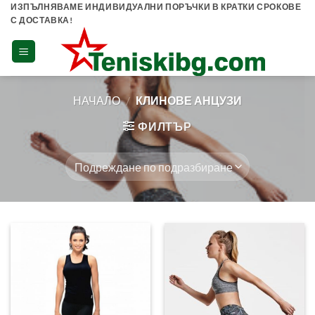
Skip
ИЗПЪЛНЯВАМЕ ИНДИВИДУАЛНИ ПОРЪЧКИ В КРАТКИ СРОКОВЕ
С ДОСТАВКА!
to
content
НАЧАЛО
/
КЛИНОВЕ АНЦУЗИ
ФИЛТЪР