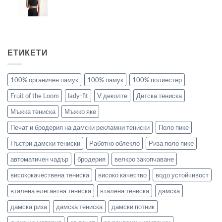
ЕТИКЕТИ
100% органичен памук
100% памук
100% полиестер
Fruit of the Loom
lady-fit
V деколте
Детска тениска
Мъжка тениска
Мъжко яке
Печат и бродерия на дамски рекламни тениски
Поло пике
Пъстри дамски тениски
Работно облекло
Риза поло пике
автоматичен чадър
бродерия
велкро закопчаване
висококачествена тениска
високо качество
водо устойчивост
вталена елегантна тениска
вталена тениска
дамска
дамска риза
дамска тениска
дамски потник