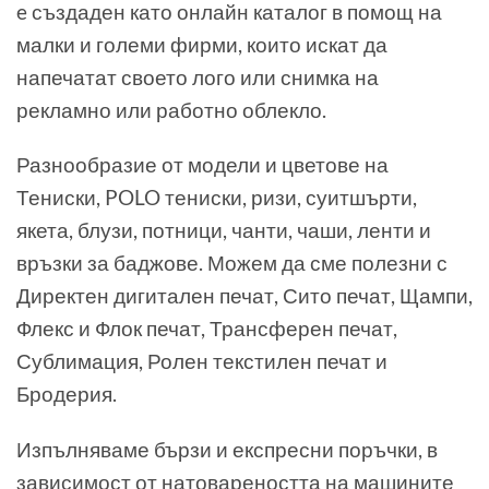
e създаден като онлайн каталог в помощ на
малки и големи фирми, които искат да
напечатат своето лого или снимка на
рекламно или работно облекло.
Разнообразие от модели и цветове на
Тениски, POLO тениски, ризи, суитшърти,
якета, блузи, потници, чанти, чаши, ленти и
връзки за баджове. Можем да сме полезни с
Директен дигитален печат, Сито печат, Щампи,
Флекс и Флок печат, Трансферен печат,
Сублимация, Ролен текстилен печат и
Бродерия.
Изпълняваме бързи и експресни поръчки, в
зависимост от натовареността на машините