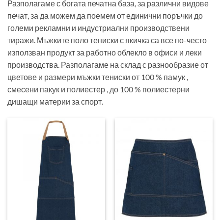
Разполагаме с богата печатна база, за различни видове
печат, за да можем да поемем от единични поръчки до
големи рекламни и индустриални производствени
тиражи. Мъжките поло тениски с якичка са все по-често
използван продукт за работно облекло в офиси и леки
производства. Разполагаме на склад с разнообразие от
цветове и размери мъжки тениски от 100 % памук ,
смесени пакук и полиестер , до 100 % полиестерни
дишащи материи за спорт.