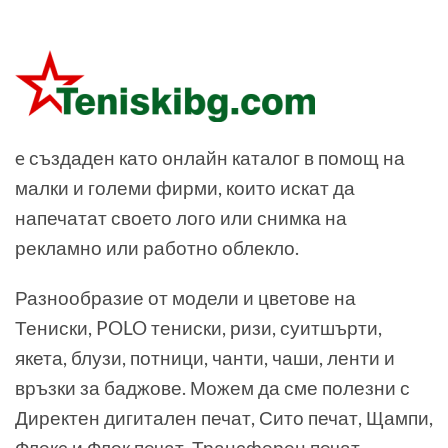
e създаден като онлайн каталог в помощ на
малки и големи фирми, които искат да
напечатат своето лого или снимка на
рекламно или работно облекло.
Разнообразие от модели и цветове на
Тениски, POLO тениски, ризи, суитшърти,
якета, блузи, потници, чанти, чаши, ленти и
връзки за баджове. Можем да сме полезни с
Директен дигитален печат, Сито печат, Щампи,
Флекс и Флок печат, Трансферен печат,