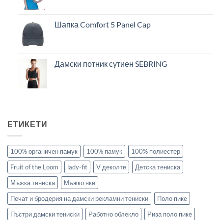
Шапка Comfort 5 Panel Cap
Дамски потник сутиен SEBRING
ЕТИКЕТИ
100% органичен памук
100% памук
100% полиестер
Fruit of the Loom
lady-fit
V деколте
Детска тениска
Мъжка тениска
Мъжко яке
Печат и бродерия на дамски рекламни тениски
Поло пике
Пъстри дамски тениски
Работно облекло
Риза поло пике