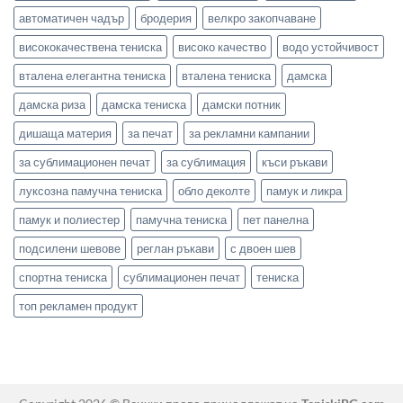
автоматичен чадър
бродерия
велкро закопчаване
висококачествена тениска
високо качество
водо устойчивост
вталена елегантна тениска
вталена тениска
дамска
дамска риза
дамска тениска
дамски потник
дишаща материя
за печат
за рекламни кампании
за сублимационен печат
за сублимация
къси ръкави
луксозна памучна тениска
обло деколте
памук и ликра
памук и полиестер
памучна тениска
пет панелна
подсилени шевове
реглан ръкави
с двоен шев
спортна тениска
сублимационен печат
тениска
топ рекламен продукт