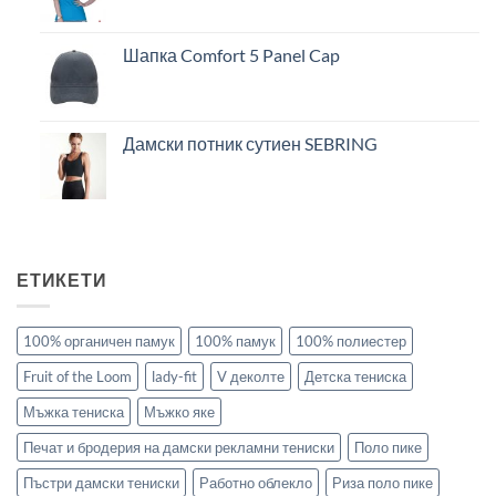
Шапка Comfort 5 Panel Cap
Дамски потник сутиен SEBRING
ЕТИКЕТИ
100% органичен памук
100% памук
100% полиестер
Fruit of the Loom
lady-fit
V деколте
Детска тениска
Мъжка тениска
Мъжко яке
Печат и бродерия на дамски рекламни тениски
Поло пике
Пъстри дамски тениски
Работно облекло
Риза поло пике