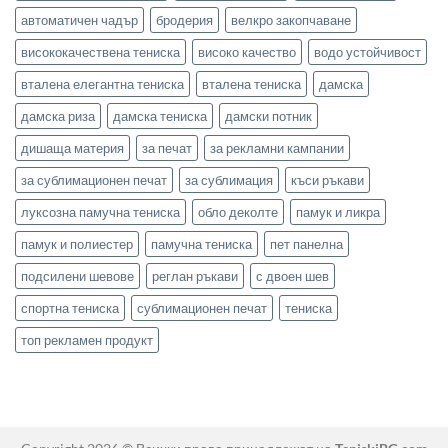
автоматичен чадър
бродерия
велкро закопчаване
висококачествена тениска
високо качество
водо устойчивост
вталена елегантна тениска
вталена тениска
дамска
дамска риза
дамска тениска
дамски потник
дишаща материя
за печат
за рекламни кампании
за сублимационен печат
за сублимация
къси ръкави
луксозна памучна тениска
обло деколте
памук и ликра
памук и полиестер
памучна тениска
пет панелна
подсилени шевове
реглан ръкави
с двоен шев
спортна тениска
сублимационен печат
тениска
топ рекламен продукт