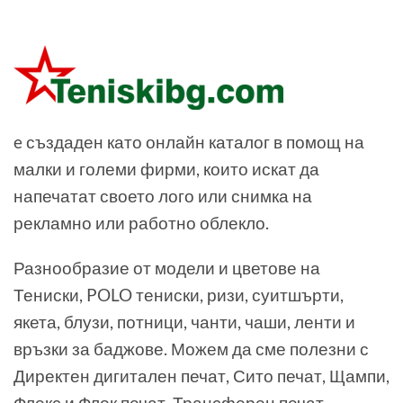
e създаден като онлайн каталог в помощ на
малки и големи фирми, които искат да
напечатат своето лого или снимка на
рекламно или работно облекло.
Разнообразие от модели и цветове на
Тениски, POLO тениски, ризи, суитшърти,
якета, блузи, потници, чанти, чаши, ленти и
връзки за баджове. Можем да сме полезни с
Директен дигитален печат, Сито печат, Щампи,
Флекс и Флок печат, Трансферен печат,