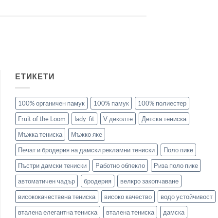
ЕТИКЕТИ
100% органичен памук
100% памук
100% полиестер
Fruit of the Loom
lady-fit
V деколте
Детска тениска
Мъжка тениска
Мъжко яке
Печат и бродерия на дамски рекламни тениски
Поло пике
Пъстри дамски тениски
Работно облекло
Риза поло пике
автоматичен чадър
бродерия
велкро закопчаване
висококачествена тениска
високо качество
водо устойчивост
вталена елегантна тениска
вталена тениска
дамска