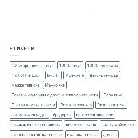
ЕТИКЕТИ
100% органичен памук
100% памук
100% полиестер
Fruit of the Loom
lady-fit
V деколте
Детска тениска
Мъжка тениска
Мъжко яке
Печат и бродерия на дамски рекламни тениски
Поло пике
Пъстри дамски тениски
Работно облекло
Риза поло пике
автоматичен чадър
бродерия
велкро закопчаване
висококачествена тениска
високо качество
водо устойчивост
вталена елегантна тениска
вталена тениска
дамска