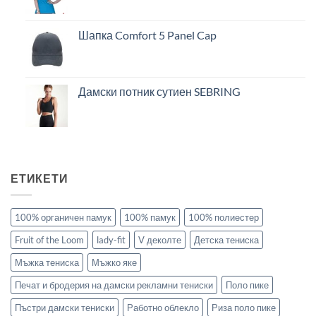
Шапка Comfort 5 Panel Cap
Дамски потник сутиен SEBRING
ЕТИКЕТИ
100% органичен памук
100% памук
100% полиестер
Fruit of the Loom
lady-fit
V деколте
Детска тениска
Мъжка тениска
Мъжко яке
Печат и бродерия на дамски рекламни тениски
Поло пике
Пъстри дамски тениски
Работно облекло
Риза поло пике