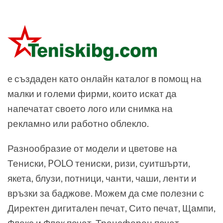
e създаден като онлайн каталог в помощ на
малки и големи фирми, които искат да
напечатат своето лого или снимка на
рекламно или работно облекло.
Разнообразие от модели и цветове на
Тениски, POLO тениски, ризи, суитшърти,
якета, блузи, потници, чанти, чаши, ленти и
връзки за баджове. Можем да сме полезни с
Директен дигитален печат, Сито печат, Щампи,
Флекс и Флок печат, Трансферен печат,