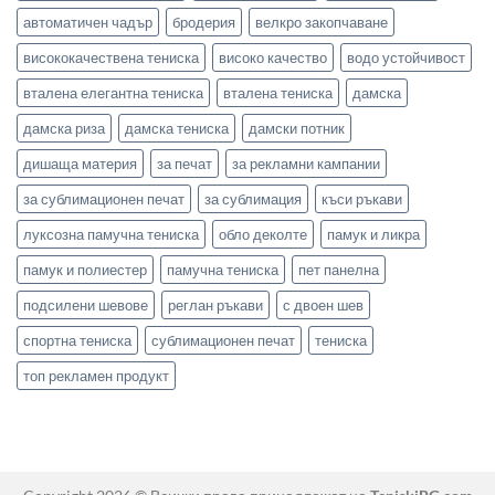
автоматичен чадър
бродерия
велкро закопчаване
висококачествена тениска
високо качество
водо устойчивост
вталена елегантна тениска
вталена тениска
дамска
дамска риза
дамска тениска
дамски потник
дишаща материя
за печат
за рекламни кампании
за сублимационен печат
за сублимация
къси ръкави
луксозна памучна тениска
обло деколте
памук и ликра
памук и полиестер
памучна тениска
пет панелна
подсилени шевове
реглан ръкави
с двоен шев
спортна тениска
сублимационен печат
тениска
топ рекламен продукт