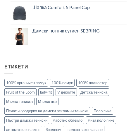
Шапка Comfort 5 Panel Cap
Дамски потник сутиен SEBRING
ЕТИКЕТИ
100% органичен памук
100% памук
100% полиестер
Fruit of the Loom
lady-fit
V деколте
Детска тениска
Мъжка тениска
Мъжко яке
Печат и бродерия на дамски рекламни тениски
Поло пике
Пъстри дамски тениски
Работно облекло
Риза поло пике
автоматичен чадър
бродерия
велкро закопчаване