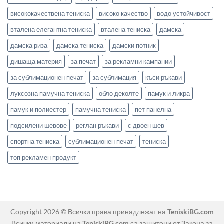
висококачествена тениска
високо качество
водо устойчивост
вталена елегантна тениска
вталена тениска
дамска
дамска риза
дамска тениска
дамски потник
дишаща материя
за печат
за рекламни кампании
за сублимационен печат
за сублимация
къси ръкави
луксозна памучна тениска
обло деколте
памук и ликра
памук и полиестер
памучна тениска
пет панелна
подсилени шевове
реглан ръкави
с двоен шев
спортна тениска
сублимационен печат
тениска
топ рекламен продукт
Copyright 2026 © Всички права принадлежат на
TeniskiBG.com
Всички материали на
TeniskiBG.com
са защитени от Закона за