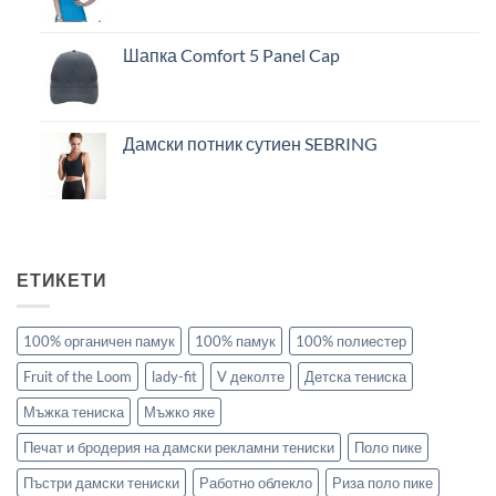
Шапка Comfort 5 Panel Cap
Дамски потник сутиен SEBRING
ЕТИКЕТИ
100% органичен памук
100% памук
100% полиестер
Fruit of the Loom
lady-fit
V деколте
Детска тениска
Мъжка тениска
Мъжко яке
Печат и бродерия на дамски рекламни тениски
Поло пике
Пъстри дамски тениски
Работно облекло
Риза поло пике