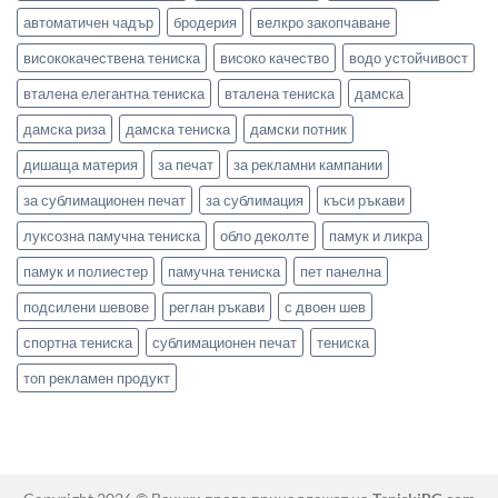
автоматичен чадър
бродерия
велкро закопчаване
висококачествена тениска
високо качество
водо устойчивост
вталена елегантна тениска
вталена тениска
дамска
дамска риза
дамска тениска
дамски потник
дишаща материя
за печат
за рекламни кампании
за сублимационен печат
за сублимация
къси ръкави
луксозна памучна тениска
обло деколте
памук и ликра
памук и полиестер
памучна тениска
пет панелна
подсилени шевове
реглан ръкави
с двоен шев
спортна тениска
сублимационен печат
тениска
топ рекламен продукт