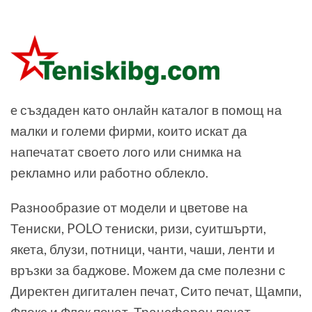
e създаден като онлайн каталог в помощ на
малки и големи фирми, които искат да
напечатат своето лого или снимка на
рекламно или работно облекло.
Разнообразие от модели и цветове на
Тениски, POLO тениски, ризи, суитшърти,
якета, блузи, потници, чанти, чаши, ленти и
връзки за баджове. Можем да сме полезни с
Директен дигитален печат, Сито печат, Щампи,
Флекс и Флок печат, Трансферен печат,