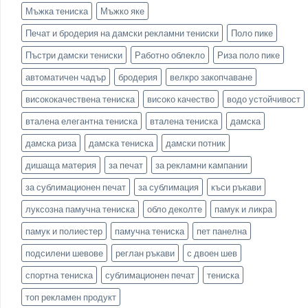
Мъжка тениска
Мъжко яке
Печат и бродерия на дамски рекламни тениски
Поло пике
Пъстри дамски тениски
Работно облекло
Риза поло пике
автоматичен чадър
бродерия
велкро закопчаване
висококачествена тениска
високо качество
водо устойчивост
вталена елегантна тениска
вталена тениска
дамска
дамска риза
дамска тениска
дамски потник
дишаща материя
за печат
за рекламни кампании
за сублимационен печат
за сублимация
къси ръкави
луксозна памучна тениска
обло деколте
памук и ликра
памук и полиестер
памучна тениска
пет панелна
подсилени шевове
реглан ръкави
с двоен шев
спортна тениска
сублимационен печат
тениска
топ рекламен продукт