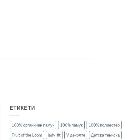
ЕТИКЕТИ
100% органичен памук
100% памук
100% полиестер
Fruit of the Loom
lady-fit
V деколте
Детска тениска