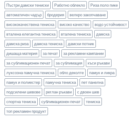
Пъстри дамски тениски
Работно облекло
Риза поло пике
автоматичен чадър
бродерия
велкро закопчаване
висококачествена тениска
високо качество
водо устойчивост
вталена елегантна тениска
вталена тениска
дамска
дамска риза
дамска тениска
дамски потник
дишаща материя
за печат
за рекламни кампании
за сублимационен печат
за сублимация
къси ръкави
луксозна памучна тениска
обло деколте
памук и ликра
памук и полиестер
памучна тениска
пет панелна
подсилени шевове
реглан ръкави
с двоен шев
спортна тениска
сублимационен печат
тениска
топ рекламен продукт