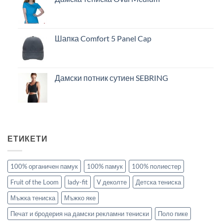
Шапка Comfort 5 Panel Cap
Дамски потник сутиен SEBRING
ЕТИКЕТИ
100% органичен памук
100% памук
100% полиестер
Fruit of the Loom
lady-fit
V деколте
Детска тениска
Мъжка тениска
Мъжко яке
Печат и бродерия на дамски рекламни тениски
Поло пике