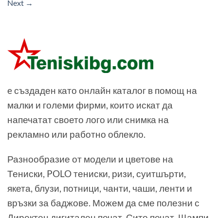
Next
→
e създаден като онлайн каталог в помощ на
малки и големи фирми, които искат да
напечатат своето лого или снимка на
рекламно или работно облекло.
Разнообразие от модели и цветове на
Тениски, POLO тениски, ризи, суитшърти,
якета, блузи, потници, чанти, чаши, ленти и
връзки за баджове. Можем да сме полезни с
Директен дигитален печат, Сито печат, Щампи,