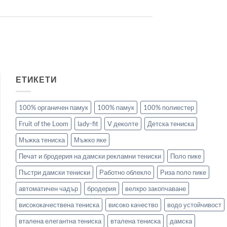
ЕТИКЕТИ
100% органичен памук
100% памук
100% полиестер
Fruit of the Loom
lady-fit
V деколте
Детска тениска
Мъжка тениска
Мъжко яке
Печат и бродерия на дамски рекламни тениски
Поло пике
Пъстри дамски тениски
Работно облекло
Риза поло пике
автоматичен чадър
бродерия
велкро закопчаване
висококачествена тениска
високо качество
водо устойчивост
вталена елегантна тениска
вталена тениска
дамска