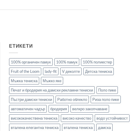
ЕТИКЕТИ
100% органичен памук
100% памук
100% полиестер
Fruit of the Loom
lady-fit
V деколте
Детска тениска
Мъжка тениска
Мъжко яке
Печат и бродерия на дамски рекламни тениски
Поло пике
Пъстри дамски тениски
Работно облекло
Риза поло пике
автоматичен чадър
бродерия
велкро закопчаване
висококачествена тениска
високо качество
водо устойчивост
вталена елегантна тениска
вталена тениска
дамска