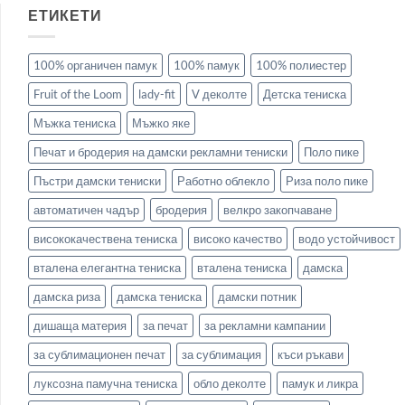
ЕТИКЕТИ
100% органичен памук
100% памук
100% полиестер
Fruit of the Loom
lady-fit
V деколте
Детска тениска
Мъжка тениска
Мъжко яке
Печат и бродерия на дамски рекламни тениски
Поло пике
Пъстри дамски тениски
Работно облекло
Риза поло пике
автоматичен чадър
бродерия
велкро закопчаване
висококачествена тениска
високо качество
водо устойчивост
вталена елегантна тениска
вталена тениска
дамска
дамска риза
дамска тениска
дамски потник
дишаща материя
за печат
за рекламни кампании
за сублимационен печат
за сублимация
къси ръкави
луксозна памучна тениска
обло деколте
памук и ликра