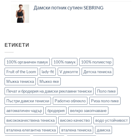
Дамски потник сутиен SEBRING
ЕТИКЕТИ
100% органичен памук
100% памук
100% полиестер
Fruit of the Loom
lady-fit
V деколте
Детска тениска
Мъжка тениска
Мъжко яке
Печат и бродерия на дамски рекламни тениски
Поло пике
Пъстри дамски тениски
Работно облекло
Риза поло пике
автоматичен чадър
бродерия
велкро закопчаване
висококачествена тениска
високо качество
водо устойчивост
вталена елегантна тениска
вталена тениска
дамска