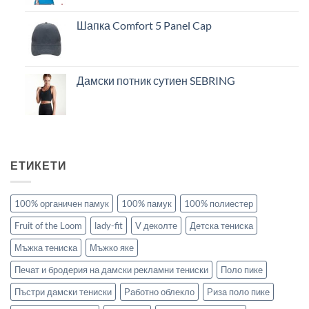
Шапка Comfort 5 Panel Cap
Дамски потник сутиен SEBRING
ЕТИКЕТИ
100% органичен памук
100% памук
100% полиестер
Fruit of the Loom
lady-fit
V деколте
Детска тениска
Мъжка тениска
Мъжко яке
Печат и бродерия на дамски рекламни тениски
Поло пике
Пъстри дамски тениски
Работно облекло
Риза поло пике