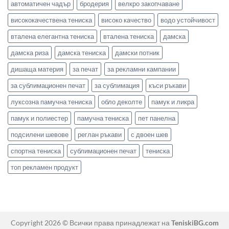
автоматичен чадър
бродерия
велкро закопчаване
висококачествена тениска
високо качество
водо устойчивост
вталена елегантна тениска
вталена тениска
дамска
дамска риза
дамска тениска
дамски потник
дишаща материя
за печат
за рекламни кампании
за сублимационен печат
за сублимация
къси ръкави
луксозна памучна тениска
обло деколте
памук и ликра
памук и полиестер
памучна тениска
пет панелна
подсилени шевове
реглан ръкави
с двоен шев
спортна тениска
сублимационен печат
тениска
топ рекламен продукт
Copyright 2026 © Всички права принадлежат на
TeniskiBG.com