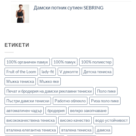
Дамски потник сутиен SEBRING
ЕТИКЕТИ
100% органичен памук
100% памук
100% полиестер
Fruit of the Loom
lady-fit
V деколте
Детска тениска
Мъжка тениска
Мъжко яке
Печат и бродерия на дамски рекламни тениски
Поло пике
Пъстри дамски тениски
Работно облекло
Риза поло пике
автоматичен чадър
бродерия
велкро закопчаване
висококачествена тениска
високо качество
водо устойчивост
вталена елегантна тениска
вталена тениска
дамска