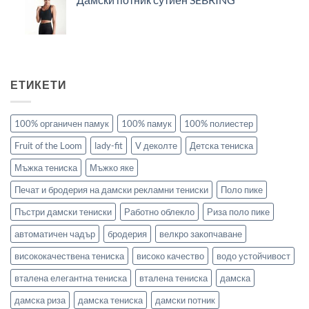
ЕТИКЕТИ
100% органичен памук
100% памук
100% полиестер
Fruit of the Loom
lady-fit
V деколте
Детска тениска
Мъжка тениска
Мъжко яке
Печат и бродерия на дамски рекламни тениски
Поло пике
Пъстри дамски тениски
Работно облекло
Риза поло пике
автоматичен чадър
бродерия
велкро закопчаване
висококачествена тениска
високо качество
водо устойчивост
вталена елегантна тениска
вталена тениска
дамска
дамска риза
дамска тениска
дамски потник