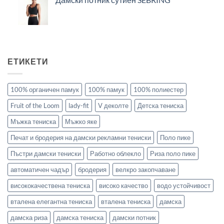
ЕТИКЕТИ
100% органичен памук
100% памук
100% полиестер
Fruit of the Loom
lady-fit
V деколте
Детска тениска
Мъжка тениска
Мъжко яке
Печат и бродерия на дамски рекламни тениски
Поло пике
Пъстри дамски тениски
Работно облекло
Риза поло пике
автоматичен чадър
бродерия
велкро закопчаване
висококачествена тениска
високо качество
водо устойчивост
вталена елегантна тениска
вталена тениска
дамска
дамска риза
дамска тениска
дамски потник