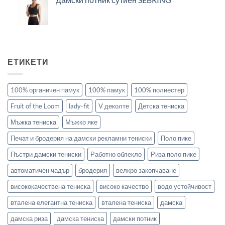
ЕТИКЕТИ
100% органичен памук
100% памук
100% полиестер
Fruit of the Loom
lady-fit
V деколте
Детска тениска
Мъжка тениска
Мъжко яке
Печат и бродерия на дамски рекламни тениски
Поло пике
Пъстри дамски тениски
Работно облекло
Риза поло пике
автоматичен чадър
бродерия
велкро закопчаване
висококачествена тениска
високо качество
водо устойчивост
вталена елегантна тениска
вталена тениска
дамска
дамска риза
дамска тениска
дамски потник