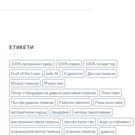
ЕТИКЕТИ
100% органичен памук
100% памук
100% полиестер
Fruit of the Loom
lady-fit
V деколте
Детска тениска
Мъжка тениска
Мъжко яке
Печат и бродерия на дамски рекламни тениски
Поло пике
Пъстри дамски тениски
Работно облекло
Риза поло пике
автоматичен чадър
бродерия
велкро закопчаване
висококачествена тениска
високо качество
водо устойчивост
вталена елегантна тениска
вталена тениска
дамска