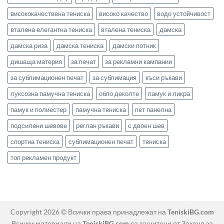
висококачествена тениска
високо качество
водо устойчивост
вталена елегантна тениска
вталена тениска
дамска
дамска риза
дамска тениска
дамски потник
дишаща материя
за печат
за рекламни кампании
за сублимационен печат
за сублимация
къси ръкави
луксозна памучна тениска
обло деколте
памук и ликра
памук и полиестер
памучна тениска
пет панелна
подсилени шевове
реглан ръкави
с двоен шев
спортна тениска
сублимационен печат
тениска
топ рекламен продукт
Copyright 2026 © Всички права принадлежат на
TeniskiBG.com
Всички материали на
TeniskiBG.com
са защитени от Закона за