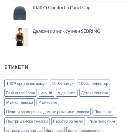
Шапка Comfort 5 Panel Cap
Дамски потник сутиен SEBRING
ЕТИКЕТИ
100% органичен памук
100% памук
100% полиестер
Fruit of the Loom
lady-fit
V деколте
Детска тениска
Мъжка тениска
Мъжко яке
Печат и бродерия на дамски рекламни тениски
Поло пике
Пъстри дамски тениски
Работно облекло
Риза поло пике
автоматичен чадър
бродерия
велкро закопчаване