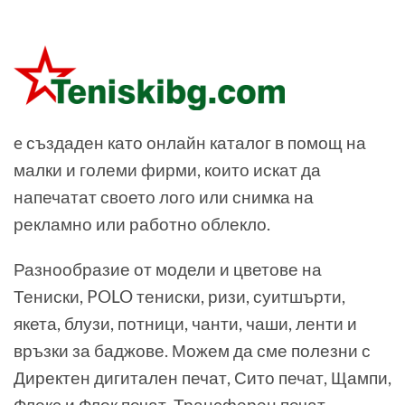
e създаден като онлайн каталог в помощ на
малки и големи фирми, които искат да
напечатат своето лого или снимка на
рекламно или работно облекло.
Разнообразие от модели и цветове на
Тениски, POLO тениски, ризи, суитшърти,
якета, блузи, потници, чанти, чаши, ленти и
връзки за баджове. Можем да сме полезни с
Директен дигитален печат, Сито печат, Щампи,
Флекс и Флок печат, Трансферен печат,