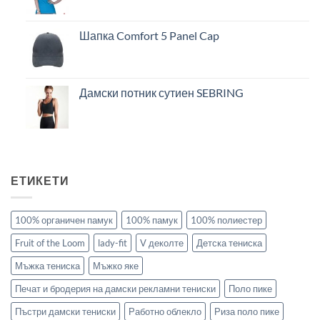
Шапка Comfort 5 Panel Cap
Дамски потник сутиен SEBRING
ЕТИКЕТИ
100% органичен памук
100% памук
100% полиестер
Fruit of the Loom
lady-fit
V деколте
Детска тениска
Мъжка тениска
Мъжко яке
Печат и бродерия на дамски рекламни тениски
Поло пике
Пъстри дамски тениски
Работно облекло
Риза поло пике