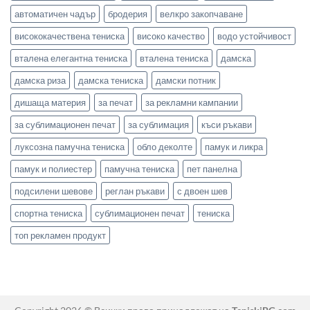
автоматичен чадър
бродерия
велкро закопчаване
висококачествена тениска
високо качество
водо устойчивост
вталена елегантна тениска
вталена тениска
дамска
дамска риза
дамска тениска
дамски потник
дишаща материя
за печат
за рекламни кампании
за сублимационен печат
за сублимация
къси ръкави
луксозна памучна тениска
обло деколте
памук и ликра
памук и полиестер
памучна тениска
пет панелна
подсилени шевове
реглан ръкави
с двоен шев
спортна тениска
сублимационен печат
тениска
топ рекламен продукт