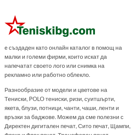
e създаден като онлайн каталог в помощ на
малки и големи фирми, които искат да
напечатат своето лого или снимка на
рекламно или работно облекло.
Разнообразие от модели и цветове на
Тениски, POLO тениски, ризи, суитшърти,
якета, блузи, потници, чанти, чаши, ленти и
връзки за баджове. Можем да сме полезни с
Директен дигитален печат, Сито печат, Щампи,
Флекс и Флок печат, Трансферен печат,