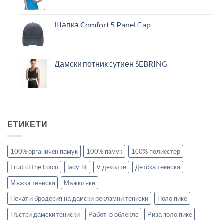
Шапка Comfort 5 Panel Cap
Дамски потник сутиен SEBRING
ЕТИКЕТИ
100% органичен памук
100% памук
100% полиестер
Fruit of the Loom
lady-fit
V деколте
Детска тениска
Мъжка тениска
Мъжко яке
Печат и бродерия на дамски рекламни тениски
Поло пике
Пъстри дамски тениски
Работно облекло
Риза поло пике