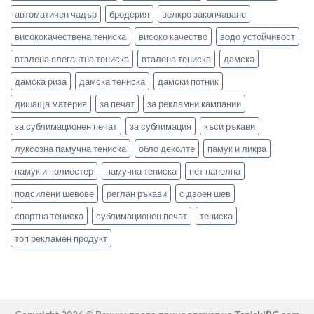
автоматичен чадър
бродерия
велкро закопчаване
висококачествена тениска
високо качество
водо устойчивост
вталена елегантна тениска
вталена тениска
дамска
дамска риза
дамска тениска
дамски потник
дишаща материя
за печат
за рекламни кампании
за сублимационен печат
за сублимация
къси ръкави
луксозна памучна тениска
обло деколте
памук и ликра
памук и полиестер
памучна тениска
пет панелна
подсилени шевове
реглан ръкави
с двоен шев
спортна тениска
сублимационен печат
тениска
топ рекламен продукт