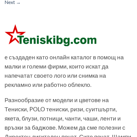
Next
→
e създаден като онлайн каталог в помощ на
малки и големи фирми, които искат да
напечатат своето лого или снимка на
рекламно или работно облекло.
Разнообразие от модели и цветове на
Тениски, POLO тениски, ризи, суитшърти,
якета, блузи, потници, чанти, чаши, ленти и
връзки за баджове. Можем да сме полезни с
Директен дигитален печат, Сито печат, Щампи,