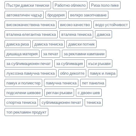
Пъстри дамски тениски
Работно облекло
Риза поло пике
автоматичен чадър
бродерия
велкро закопчаване
висококачествена тениска
високо качество
водо устойчивост
вталена елегантна тениска
вталена тениска
дамска
дамска риза
дамска тениска
дамски потник
дишаща материя
за печат
за рекламни кампании
за сублимационен печат
за сублимация
къси ръкави
луксозна памучна тениска
обло деколте
памук и ликра
памук и полиестер
памучна тениска
пет панелна
подсилени шевове
реглан ръкави
с двоен шев
спортна тениска
сублимационен печат
тениска
топ рекламен продукт