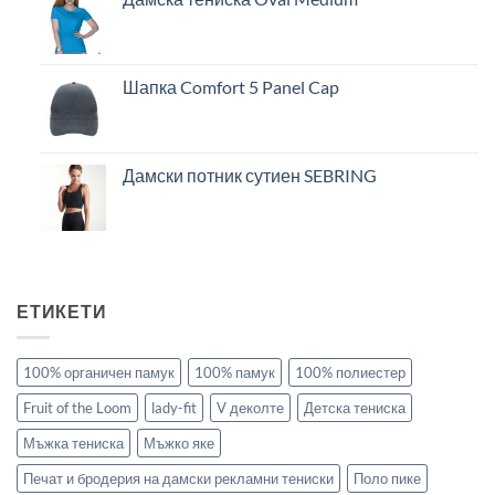
Шапка Comfort 5 Panel Cap
Дамски потник сутиен SEBRING
ЕТИКЕТИ
100% органичен памук
100% памук
100% полиестер
Fruit of the Loom
lady-fit
V деколте
Детска тениска
Мъжка тениска
Мъжко яке
Печат и бродерия на дамски рекламни тениски
Поло пике