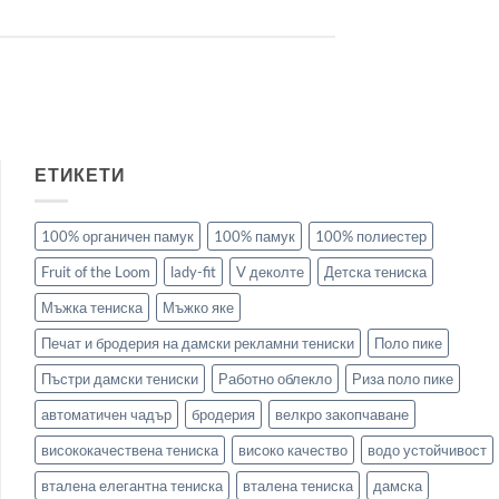
ЕТИКЕТИ
100% органичен памук
100% памук
100% полиестер
Fruit of the Loom
lady-fit
V деколте
Детска тениска
Мъжка тениска
Мъжко яке
Печат и бродерия на дамски рекламни тениски
Поло пике
Пъстри дамски тениски
Работно облекло
Риза поло пике
автоматичен чадър
бродерия
велкро закопчаване
висококачествена тениска
високо качество
водо устойчивост
вталена елегантна тениска
вталена тениска
дамска