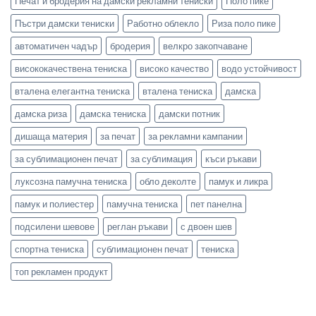
Печат и бродерия на дамски рекламни тениски
Поло пике
Пъстри дамски тениски
Работно облекло
Риза поло пике
автоматичен чадър
бродерия
велкро закопчаване
висококачествена тениска
високо качество
водо устойчивост
вталена елегантна тениска
вталена тениска
дамска
дамска риза
дамска тениска
дамски потник
дишаща материя
за печат
за рекламни кампании
за сублимационен печат
за сублимация
къси ръкави
луксозна памучна тениска
обло деколте
памук и ликра
памук и полиестер
памучна тениска
пет панелна
подсилени шевове
реглан ръкави
с двоен шев
спортна тениска
сублимационен печат
тениска
топ рекламен продукт