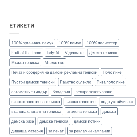
ЕТИКЕТИ
100% органичен памук
100% памук
100% полиестер
Fruit of the Loom
lady-fit
V деколте
Детска тениска
Мъжка тениска
Мъжко яке
Печат и бродерия на дамски рекламни тениски
Поло пике
Пъстри дамски тениски
Работно облекло
Риза поло пике
автоматичен чадър
бродерия
велкро закопчаване
висококачествена тениска
високо качество
водо устойчивост
вталена елегантна тениска
вталена тениска
дамска
дамска риза
дамска тениска
дамски потник
дишаща материя
за печат
за рекламни кампании