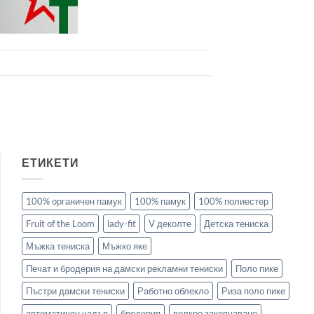
ЕТИКЕТИ
100% органичен памук
100% памук
100% полиестер
Fruit of the Loom
lady-fit
V деколте
Детска тениска
Мъжка тениска
Мъжко яке
Печат и бродерия на дамски рекламни тениски
Поло пике
Пъстри дамски тениски
Работно облекло
Риза поло пике
автоматичен чадър
бродерия
велкро закопчаване