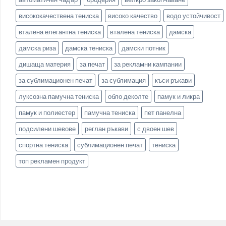
висококачествена тениска
високо качество
водо устойчивост
вталена елегантна тениска
вталена тениска
дамска
дамска риза
дамска тениска
дамски потник
дишаща материя
за печат
за рекламни кампании
за сублимационен печат
за сублимация
къси ръкави
луксозна памучна тениска
обло деколте
памук и ликра
памук и полиестер
памучна тениска
пет панелна
подсилени шевове
реглан ръкави
с двоен шев
спортна тениска
сублимационен печат
тениска
топ рекламен продукт