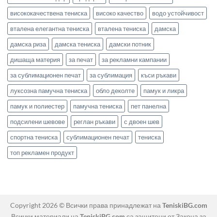
висококачествена тениска
високо качество
водо устойчивост
вталена елегантна тениска
вталена тениска
дамска
дамска риза
дамска тениска
дамски потник
дишаща материя
за печат
за рекламни кампании
за сублимационен печат
за сублимация
къси ръкави
луксозна памучна тениска
обло деколте
памук и ликра
памук и полиестер
памучна тениска
пет панелна
подсилени шевове
реглан ръкави
с двоен шев
спортна тениска
сублимационен печат
тениска
топ рекламен продукт
Copyright 2026 © Всички права принадлежат на
TeniskiBG.com
Всички материали на
TeniskiBG.com
са защитени от Закона за