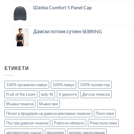
Шапка Comfort 5 Panel Cap
Дамски потник сутиен SEBRING
ЕТИКЕТИ
100% органичен памук
100% памук
100% полиестер
Fruit of the Loom
lady-fit
V деколте
Детска тениска
Мъжка тениска
Мъжко яке
Печат и бродерия на дамски рекламни тениски
Поло пике
Пъстри дамски тениски
Работно облекло
Риза поло пике
автоматичен чадър
бродерия
велкро закопчаване