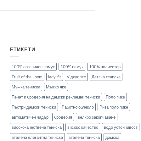
ЕТИКЕТИ
100% органичен памук
100% памук
100% полиестер
Fruit of the Loom
lady-fit
V деколте
Детска тениска
Мъжка тениска
Мъжко яке
Печат и бродерия на дамски рекламни тениски
Поло пике
Пъстри дамски тениски
Работно облекло
Риза поло пике
автоматичен чадър
бродерия
велкро закопчаване
висококачествена тениска
високо качество
водо устойчивост
вталена елегантна тениска
вталена тениска
дамска