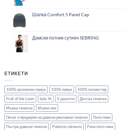
Шапка Comfort 5 Panel Cap
Дамски потник сутиен SEBRING
ЕТИКЕТИ
100% органичен памук
100% памук
100% полиестер
Fruit of the Loom
lady-fit
V деколте
Детска тениска
Мъжка тениска
Мъжко яке
Печат и бродерия на дамски рекламни тениски
Поло пике
Пъстри дамски тениски
Работно облекло
Риза поло пике