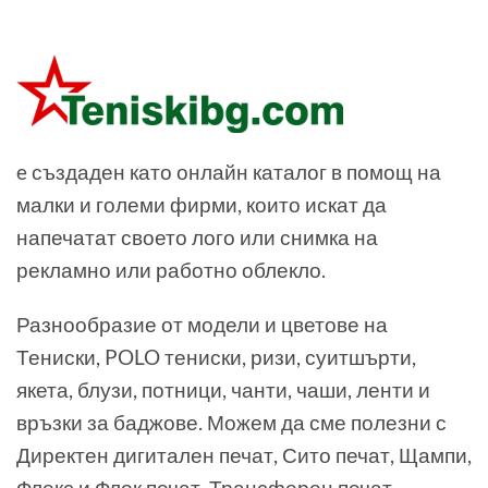
e създаден като онлайн каталог в помощ на
малки и големи фирми, които искат да
напечатат своето лого или снимка на
рекламно или работно облекло.
Разнообразие от модели и цветове на
Тениски, POLO тениски, ризи, суитшърти,
якета, блузи, потници, чанти, чаши, ленти и
връзки за баджове. Можем да сме полезни с
Директен дигитален печат, Сито печат, Щампи,
Флекс и Флок печат, Трансферен печат,