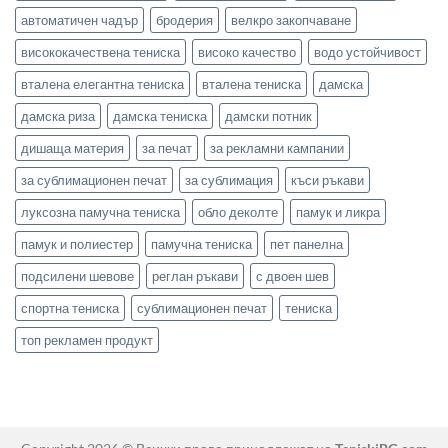
автоматичен чадър
бродерия
велкро закопчаване
висококачествена тениска
високо качество
водо устойчивост
вталена елегантна тениска
вталена тениска
дамска
дамска риза
дамска тениска
дамски потник
дишаща материя
за печат
за рекламни кампании
за сублимационен печат
за сублимация
къси ръкави
луксозна памучна тениска
обло деколте
памук и ликра
памук и полиестер
памучна тениска
пет панелна
подсилени шевове
реглан ръкави
с двоен шев
спортна тениска
сублимационен печат
тениска
топ рекламен продукт