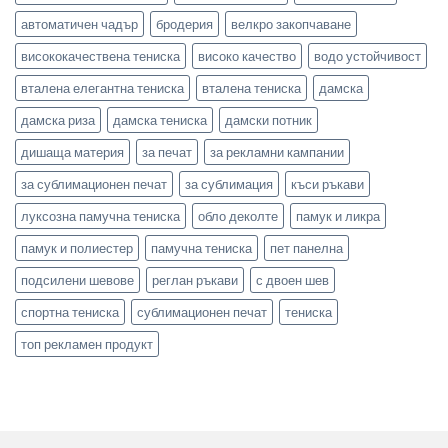
автоматичен чадър
бродерия
велкро закопчаване
висококачествена тениска
високо качество
водо устойчивост
вталена елегантна тениска
вталена тениска
дамска
дамска риза
дамска тениска
дамски потник
дишаща материя
за печат
за рекламни кампании
за сублимационен печат
за сублимация
къси ръкави
луксозна памучна тениска
обло деколте
памук и ликра
памук и полиестер
памучна тениска
пет панелна
подсилени шевове
реглан ръкави
с двоен шев
спортна тениска
сублимационен печат
тениска
топ рекламен продукт