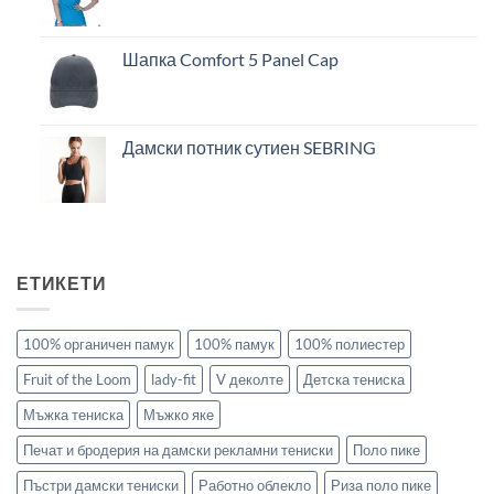
Шапка Comfort 5 Panel Cap
Дамски потник сутиен SEBRING
ЕТИКЕТИ
100% органичен памук
100% памук
100% полиестер
Fruit of the Loom
lady-fit
V деколте
Детска тениска
Мъжка тениска
Мъжко яке
Печат и бродерия на дамски рекламни тениски
Поло пике
Пъстри дамски тениски
Работно облекло
Риза поло пике