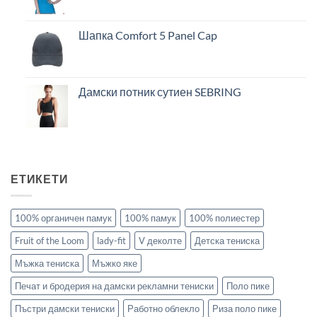
Шапка Comfort 5 Panel Cap
Дамски потник сутиен SEBRING
ЕТИКЕТИ
100% органичен памук
100% памук
100% полиестер
Fruit of the Loom
lady-fit
V деколте
Детска тениска
Мъжка тениска
Мъжко яке
Печат и бродерия на дамски рекламни тениски
Поло пике
Пъстри дамски тениски
Работно облекло
Риза поло пике