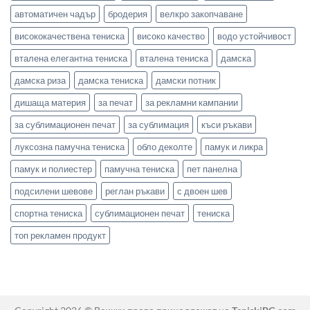
автоматичен чадър
бродерия
велкро закопчаване
висококачествена тениска
високо качество
водо устойчивост
вталена елегантна тениска
вталена тениска
дамска
дамска риза
дамска тениска
дамски потник
дишаща материя
за печат
за рекламни кампании
за сублимационен печат
за сублимация
къси ръкави
луксозна памучна тениска
обло деколте
памук и ликра
памук и полиестер
памучна тениска
пет панелна
подсилени шевове
реглан ръкави
с двоен шев
спортна тениска
сублимационен печат
тениска
топ рекламен продукт