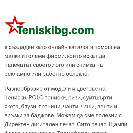
e създаден като онлайн каталог в помощ на
малки и големи фирми, които искат да
напечатат своето лого или снимка на
рекламно или работно облекло.
Разнообразие от модели и цветове на
Тениски, POLO тениски, ризи, суитшърти,
якета, блузи, потници, чанти, чаши, ленти и
връзки за баджове. Можем да сме полезни с
Директен дигитален печат, Сито печат, Щампи,
Флекс и Флок печат, Трансферен печат,