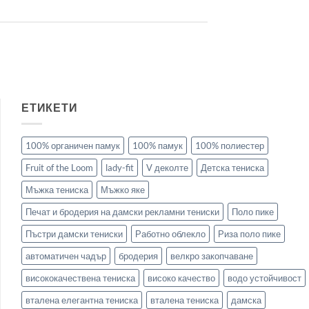
ЕТИКЕТИ
100% органичен памук
100% памук
100% полиестер
Fruit of the Loom
lady-fit
V деколте
Детска тениска
Мъжка тениска
Мъжко яке
Печат и бродерия на дамски рекламни тениски
Поло пике
Пъстри дамски тениски
Работно облекло
Риза поло пике
автоматичен чадър
бродерия
велкро закопчаване
висококачествена тениска
високо качество
водо устойчивост
вталена елегантна тениска
вталена тениска
дамска