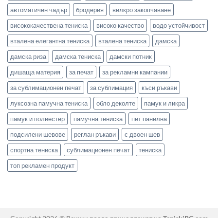
автоматичен чадър
бродерия
велкро закопчаване
висококачествена тениска
високо качество
водо устойчивост
вталена елегантна тениска
вталена тениска
дамска
дамска риза
дамска тениска
дамски потник
дишаща материя
за печат
за рекламни кампании
за сублимационен печат
за сублимация
къси ръкави
луксозна памучна тениска
обло деколте
памук и ликра
памук и полиестер
памучна тениска
пет панелна
подсилени шевове
реглан ръкави
с двоен шев
спортна тениска
сублимационен печат
тениска
топ рекламен продукт