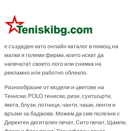
e създаден като онлайн каталог в помощ на
малки и големи фирми, които искат да
напечатат своето лого или снимка на
рекламно или работно облекло.
Разнообразие от модели и цветове на
Тениски, POLO тениски, ризи, суитшърти,
якета, блузи, потници, чанти, чаши, ленти и
връзки за баджове. Можем да сме полезни с
Директен дигитален печат, Сито печат, Щампи,
Флекс и Флок печат, Трансферен печат,