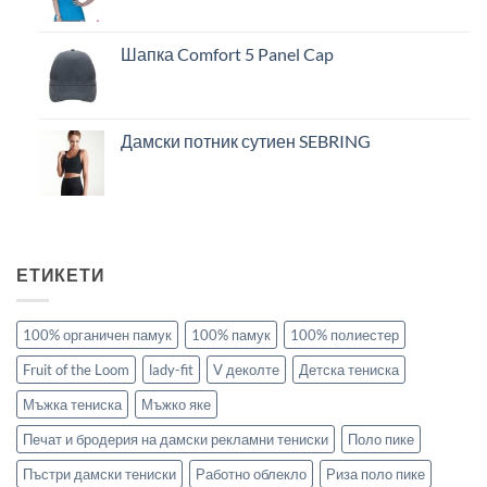
Шапка Comfort 5 Panel Cap
Дамски потник сутиен SEBRING
ЕТИКЕТИ
100% органичен памук
100% памук
100% полиестер
Fruit of the Loom
lady-fit
V деколте
Детска тениска
Мъжка тениска
Мъжко яке
Печат и бродерия на дамски рекламни тениски
Поло пике
Пъстри дамски тениски
Работно облекло
Риза поло пике