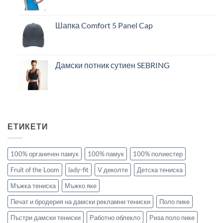
Шапка Comfort 5 Panel Cap
Дамски потник сутиен SEBRING
ЕТИКЕТИ
100% органичен памук
100% памук
100% полиестер
Fruit of the Loom
lady-fit
V деколте
Детска тениска
Мъжка тениска
Мъжко яке
Печат и бродерия на дамски рекламни тениски
Поло пике
Пъстри дамски тениски
Работно облекло
Риза поло пике