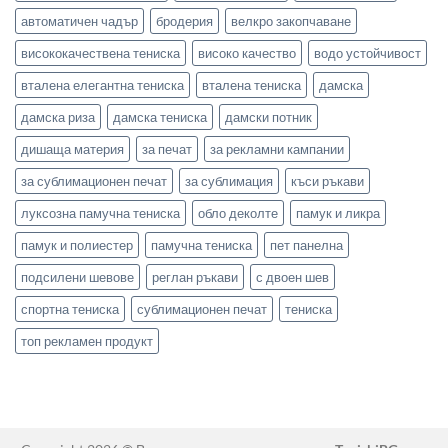
автоматичен чадър
бродерия
велкро закопчаване
висококачествена тениска
високо качество
водо устойчивост
вталена елегантна тениска
вталена тениска
дамска
дамска риза
дамска тениска
дамски потник
дишаща материя
за печат
за рекламни кампании
за сублимационен печат
за сублимация
къси ръкави
луксозна памучна тениска
обло деколте
памук и ликра
памук и полиестер
памучна тениска
пет панелна
подсилени шевове
реглан ръкави
с двоен шев
спортна тениска
сублимационен печат
тениска
топ рекламен продукт