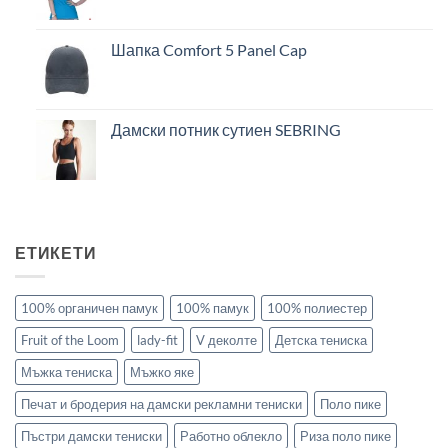
Шапка Comfort 5 Panel Cap
Дамски потник сутиен SEBRING
ЕТИКЕТИ
100% органичен памук
100% памук
100% полиестер
Fruit of the Loom
lady-fit
V деколте
Детска тениска
Мъжка тениска
Мъжко яке
Печат и бродерия на дамски рекламни тениски
Поло пике
Пъстри дамски тениски
Работно облекло
Риза поло пике