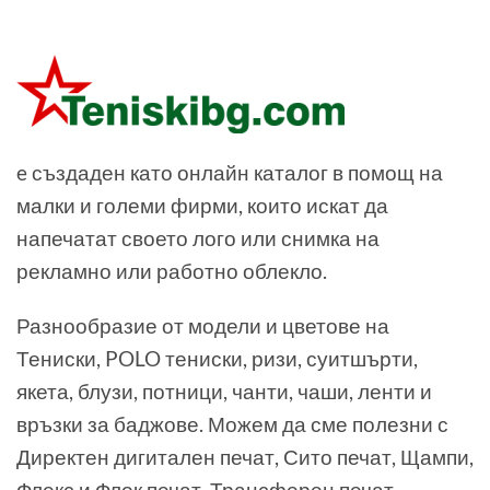
e създаден като онлайн каталог в помощ на
малки и големи фирми, които искат да
напечатат своето лого или снимка на
рекламно или работно облекло.
Разнообразие от модели и цветове на
Тениски, POLO тениски, ризи, суитшърти,
якета, блузи, потници, чанти, чаши, ленти и
връзки за баджове. Можем да сме полезни с
Директен дигитален печат, Сито печат, Щампи,
Флекс и Флок печат, Трансферен печат,