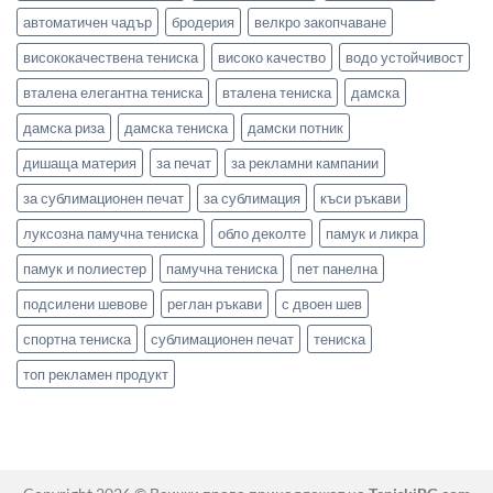
автоматичен чадър
бродерия
велкро закопчаване
висококачествена тениска
високо качество
водо устойчивост
вталена елегантна тениска
вталена тениска
дамска
дамска риза
дамска тениска
дамски потник
дишаща материя
за печат
за рекламни кампании
за сублимационен печат
за сублимация
къси ръкави
луксозна памучна тениска
обло деколте
памук и ликра
памук и полиестер
памучна тениска
пет панелна
подсилени шевове
реглан ръкави
с двоен шев
спортна тениска
сублимационен печат
тениска
топ рекламен продукт