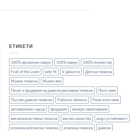
ЕТИКЕТИ
100% органичен памук
100% памук
100% полиестер
Fruit of the Loom
lady-fit
V деколте
Детска тениска
Мъжка тениска
Мъжко яке
Печат и бродерия на дамски рекламни тениски
Поло пике
Пъстри дамски тениски
Работно облекло
Риза поло пике
автоматичен чадър
бродерия
велкро закопчаване
висококачествена тениска
високо качество
водо устойчивост
вталена елегантна тениска
вталена тениска
дамска