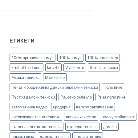
ЕТИКЕТИ
100% органичен памук
100% памук
100% полиестер
Fruit of the Loom
lady-fit
V деколте
Детска тениска
Мъжка тениска
Мъжко яке
Печат и бродерия на дамски рекламни тениски
Поло пике
Пъстри дамски тениски
Работно облекло
Риза поло пике
автоматичен чадър
бродерия
велкро закопчаване
висококачествена тениска
високо качество
водо устойчивост
вталена елегантна тениска
вталена тениска
дамска
дамска риза
дамска тениска
дамски потник