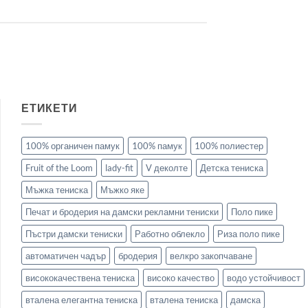
ЕТИКЕТИ
100% органичен памук
100% памук
100% полиестер
Fruit of the Loom
lady-fit
V деколте
Детска тениска
Мъжка тениска
Мъжко яке
Печат и бродерия на дамски рекламни тениски
Поло пике
Пъстри дамски тениски
Работно облекло
Риза поло пике
автоматичен чадър
бродерия
велкро закопчаване
висококачествена тениска
високо качество
водо устойчивост
вталена елегантна тениска
вталена тениска
дамска