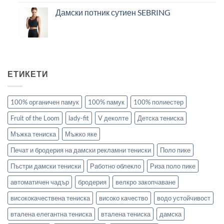
Дамски потник сутиен SEBRING
ЕТИКЕТИ
100% органичен памук
100% памук
100% полиестер
Fruit of the Loom
lady-fit
V деколте
Детска тениска
Мъжка тениска
Мъжко яке
Печат и бродерия на дамски рекламни тениски
Поло пике
Пъстри дамски тениски
Работно облекло
Риза поло пике
автоматичен чадър
бродерия
велкро закопчаване
висококачествена тениска
високо качество
водо устойчивост
вталена елегантна тениска
вталена тениска
дамска