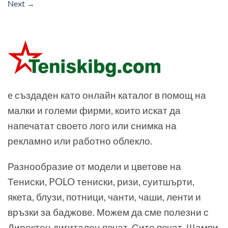
Next
→
e създаден като онлайн каталог в помощ на
малки и големи фирми, които искат да
напечатат своето лого или снимка на
рекламно или работно облекло.
Разнообразие от модели и цветове на
Тениски, POLO тениски, ризи, суитшърти,
якета, блузи, потници, чанти, чаши, ленти и
връзки за баджове. Можем да сме полезни с
Директен дигитален печат, Сито печат, Щампи,