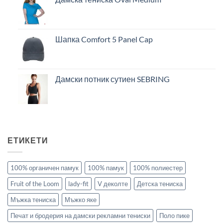
Шапка Comfort 5 Panel Cap
Дамски потник сутиен SEBRING
ЕТИКЕТИ
100% органичен памук
100% памук
100% полиестер
Fruit of the Loom
lady-fit
V деколте
Детска тениска
Мъжка тениска
Мъжко яке
Печат и бродерия на дамски рекламни тениски
Поло пике