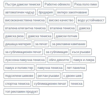
Пъстри дамски тениски
Работно облекло
Риза поло пике
автоматичен чадър
бродерия
велкро закопчаване
висококачествена тениска
високо качество
водо устойчивост
вталена елегантна тениска
вталена тениска
дамска
дамска риза
дамска тениска
дамски потник
дишаща материя
за печат
за рекламни кампании
за сублимационен печат
за сублимация
къси ръкави
луксозна памучна тениска
обло деколте
памук и ликра
памук и полиестер
памучна тениска
пет панелна
подсилени шевове
реглан ръкави
с двоен шев
спортна тениска
сублимационен печат
тениска
топ рекламен продукт