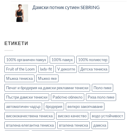
Дамски потник сутиен SEBRING
ЕТИКЕТИ
100% органичен памук
100% памук
100% полиестер
Fruit of the Loom
lady-fit
V деколте
Детска тениска
Мъжка тениска
Мъжко яке
Печат и бродерия на дамски рекламни тениски
Поло пике
Пъстри дамски тениски
Работно облекло
Риза поло пике
автоматичен чадър
бродерия
велкро закопчаване
висококачествена тениска
високо качество
водо устойчивост
вталена елегантна тениска
вталена тениска
дамска