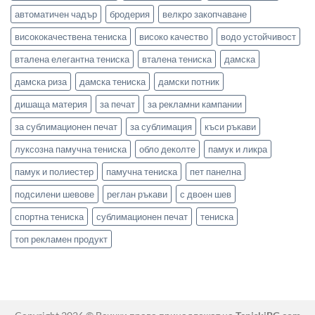
автоматичен чадър
бродерия
велкро закопчаване
висококачествена тениска
високо качество
водо устойчивост
вталена елегантна тениска
вталена тениска
дамска
дамска риза
дамска тениска
дамски потник
дишаща материя
за печат
за рекламни кампании
за сублимационен печат
за сублимация
къси ръкави
луксозна памучна тениска
обло деколте
памук и ликра
памук и полиестер
памучна тениска
пет панелна
подсилени шевове
реглан ръкави
с двоен шев
спортна тениска
сублимационен печат
тениска
топ рекламен продукт