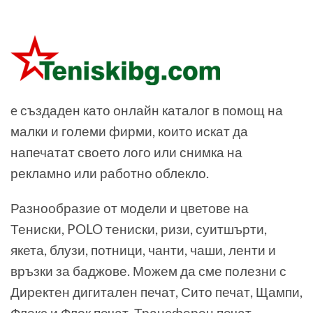
e създаден като онлайн каталог в помощ на
малки и големи фирми, които искат да
напечатат своето лого или снимка на
рекламно или работно облекло.
Разнообразие от модели и цветове на
Тениски, POLO тениски, ризи, суитшърти,
якета, блузи, потници, чанти, чаши, ленти и
връзки за баджове. Можем да сме полезни с
Директен дигитален печат, Сито печат, Щампи,
Флекс и Флок печат, Трансферен печат,