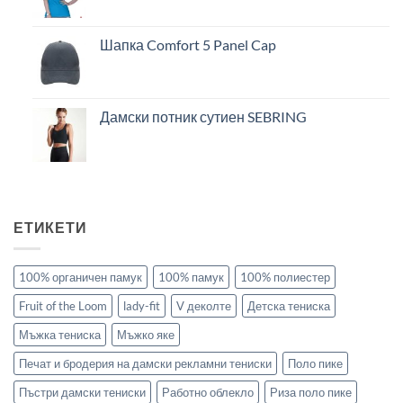
Шапка Comfort 5 Panel Cap
Дамски потник сутиен SEBRING
ЕТИКЕТИ
100% органичен памук
100% памук
100% полиестер
Fruit of the Loom
lady-fit
V деколте
Детска тениска
Мъжка тениска
Мъжко яке
Печат и бродерия на дамски рекламни тениски
Поло пике
Пъстри дамски тениски
Работно облекло
Риза поло пике