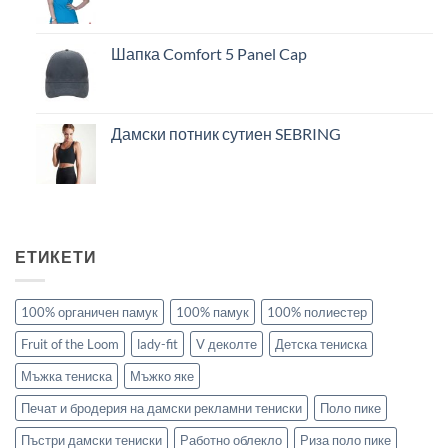
Шапка Comfort 5 Panel Cap
Дамски потник сутиен SEBRING
ЕТИКЕТИ
100% органичен памук
100% памук
100% полиестер
Fruit of the Loom
lady-fit
V деколте
Детска тениска
Мъжка тениска
Мъжко яке
Печат и бродерия на дамски рекламни тениски
Поло пике
Пъстри дамски тениски
Работно облекло
Риза поло пике