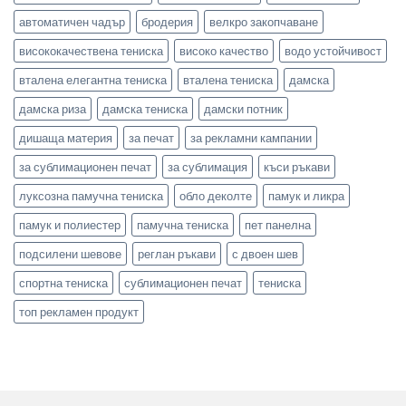
автоматичен чадър
бродерия
велкро закопчаване
висококачествена тениска
високо качество
водо устойчивост
вталена елегантна тениска
вталена тениска
дамска
дамска риза
дамска тениска
дамски потник
дишаща материя
за печат
за рекламни кампании
за сублимационен печат
за сублимация
къси ръкави
луксозна памучна тениска
обло деколте
памук и ликра
памук и полиестер
памучна тениска
пет панелна
подсилени шевове
реглан ръкави
с двоен шев
спортна тениска
сублимационен печат
тениска
топ рекламен продукт