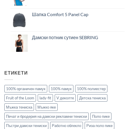
Шапка Comfort 5 Panel Cap
Дамски потник сутиен SEBRING
ЕТИКЕТИ
100% органичен памук
100% памук
100% полиестер
Fruit of the Loom
lady-fit
V деколте
Детска тениска
Мъжка тениска
Мъжко яке
Печат и бродерия на дамски рекламни тениски
Поло пике
Пъстри дамски тениски
Работно облекло
Риза поло пике