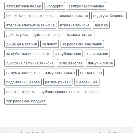
автоматичен чадър
бродерия
велкро закопчаване
висококачествена тениска
високо качество
водо устойчивост
вталена елегантна тениска
вталена тениска
дамска
дамска риза
дамска тениска
дамски потник
дишаща материя
за печат
за рекламни кампании
за сублимационен печат
за сублимация
къси ръкави
луксозна памучна тениска
обло деколте
памук и ликра
памук и полиестер
памучна тениска
пет панелна
подсилени шевове
реглан ръкави
с двоен шев
спортна тениска
сублимационен печат
тениска
топ рекламен продукт