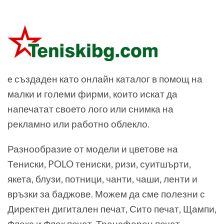
e създаден като онлайн каталог в помощ на
малки и големи фирми, които искат да
напечатат своето лого или снимка на
рекламно или работно облекло.
Разнообразие от модели и цветове на
Тениски, POLO тениски, ризи, суитшърти,
якета, блузи, потници, чанти, чаши, ленти и
връзки за баджове. Можем да сме полезни с
Директен дигитален печат, Сито печат, Щампи,
Флекс и Флок печат, Трансферен печат,