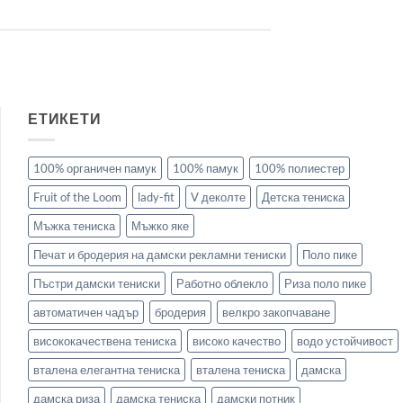
ЕТИКЕТИ
100% органичен памук
100% памук
100% полиестер
Fruit of the Loom
lady-fit
V деколте
Детска тениска
Мъжка тениска
Мъжко яке
Печат и бродерия на дамски рекламни тениски
Поло пике
Пъстри дамски тениски
Работно облекло
Риза поло пике
автоматичен чадър
бродерия
велкро закопчаване
висококачествена тениска
високо качество
водо устойчивост
вталена елегантна тениска
вталена тениска
дамска
дамска риза
дамска тениска
дамски потник