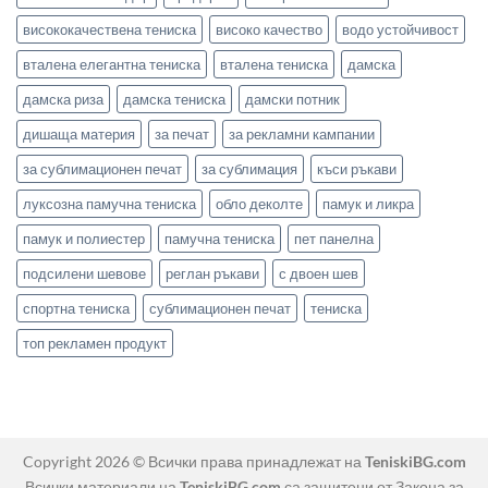
висококачествена тениска
високо качество
водо устойчивост
вталена елегантна тениска
вталена тениска
дамска
дамска риза
дамска тениска
дамски потник
дишаща материя
за печат
за рекламни кампании
за сублимационен печат
за сублимация
къси ръкави
луксозна памучна тениска
обло деколте
памук и ликра
памук и полиестер
памучна тениска
пет панелна
подсилени шевове
реглан ръкави
с двоен шев
спортна тениска
сублимационен печат
тениска
топ рекламен продукт
Copyright 2026 © Всички права принадлежат на
TeniskiBG.com
Всички материали на
TeniskiBG.com
са защитени от Закона за