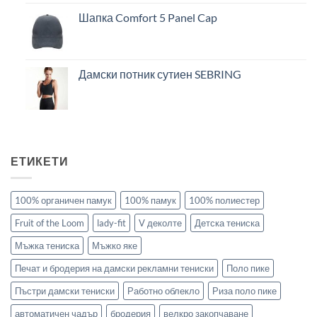
Шапка Comfort 5 Panel Cap
Дамски потник сутиен SEBRING
ЕТИКЕТИ
100% органичен памук
100% памук
100% полиестер
Fruit of the Loom
lady-fit
V деколте
Детска тениска
Мъжка тениска
Мъжко яке
Печат и бродерия на дамски рекламни тениски
Поло пике
Пъстри дамски тениски
Работно облекло
Риза поло пике
автоматичен чадър
бродерия
велкро закопчаване