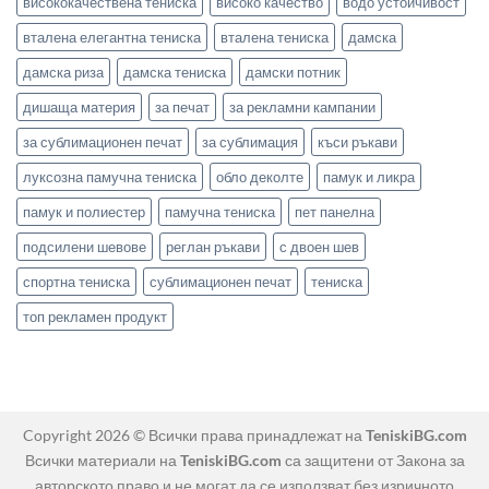
висококачествена тениска
високо качество
водо устойчивост
вталена елегантна тениска
вталена тениска
дамска
дамска риза
дамска тениска
дамски потник
дишаща материя
за печат
за рекламни кампании
за сублимационен печат
за сублимация
къси ръкави
луксозна памучна тениска
обло деколте
памук и ликра
памук и полиестер
памучна тениска
пет панелна
подсилени шевове
реглан ръкави
с двоен шев
спортна тениска
сублимационен печат
тениска
топ рекламен продукт
Copyright 2026 © Всички права принадлежат на
TeniskiBG.com
Всички материали на
TeniskiBG.com
са защитени от Закона за
авторското право и не могат да се използват без изричното