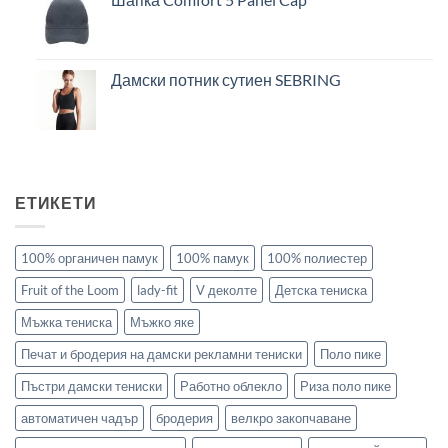
Дамски потник сутиен SEBRING
ЕТИКЕТИ
100% органичен памук
100% памук
100% полиестер
Fruit of the Loom
lady-fit
V деколте
Детска тениска
Мъжка тениска
Мъжко яке
Печат и бродерия на дамски рекламни тениски
Поло пике
Пъстри дамски тениски
Работно облекло
Риза поло пике
автоматичен чадър
бродерия
велкро закопчаване